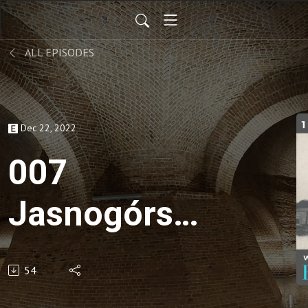
ALL EPISODES
Dec 22, 2022
007
Jasnogórska
twierdza
54
1655–1711